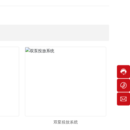
热
线:
0
5
1
9
-
8
8
7
1
9
3
2
7
3
o
7
3
c
5
2
0
服
c
8
务
o
2
时
c
8
间:
k
7
8:
c
0
0
m
双泵投放系统
0
c
-