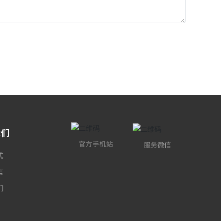
我们
官方手机站
服务微信
式
言
们