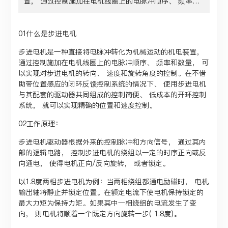
置， 通过控制施加在电机线圈上的电脉冲顺序、 频率和
数量， 可以实现对步进电机的转向、 速度和旋转角度的
控制。
01什么是步进电机
步进电机是一种直接将电脉冲转化为机械运动的机电装置，
通过控制施加在电机线圈上的电脉冲顺序、 频率和数量， 可
以实现对步进电机的转向、 速度和旋转角度的控制。在不借
助带位置感应的闭环反馈控制系统的情况下、 使用步进电机
与其配套的驱动器共同组成的控制简便、 低成本的开环控制
系统， 就可以实现精确的位置和速度控制。
02工作原理：
步进电机驱动器根据外来的控制脉冲和方向信号， 通过其内
部的逻辑电路， 控制步进电机的绕组以一定的时序正向或反
向通电， 使得电机正向/反向旋转， 或者锁定。
以1.8度两相步进电机为例：当两相绕组都通电励磁时， 电机
输出轴将静止并锁定位置。在额定电流下使电机保持锁定的
最大力矩为保持力矩。如果其中一相绕组的电流发生了变
向， 则电机将顺着一个既定方向旋转一步( 1.8度)。