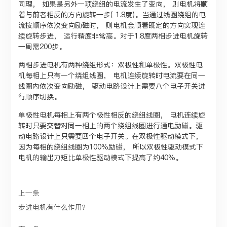
同理， 如果是另外一项绕组的电流发生了变向， 则电机将顺
着与前者相反的方向旋转一步( 1.8度)。当通过线圈绕组的电
流按顺序依次变向励磁时， 则电机会顺着既定的方向实现连
续旋转步进， 运行精度非常高。对于1.8度两相步进电机旋转
一周需200步。
两相步进电机有两种绕组形式：双极性和单极性。双极性电
机每相上只有一个绕组线圈， 电机连续旋转时电流要在同一
线圈内依次变向励磁， 驱动电路设计上需要八个电子开关进
行顺序切换。
单极性电机每相上有两个极性相反的绕组线圈， 电机连续旋
转时只要交替对同一相上的两个绕组线圈进行通电励磁。驱
动电路设计上只需要四个电子开关。在双极性驱动模式下，
因为每相的绕组线圈为100%励磁， 所以双极性驱动模式下
电机的输出力矩比单极性驱动模式下提高了约40%。
上一条
步进电机有什么作用？