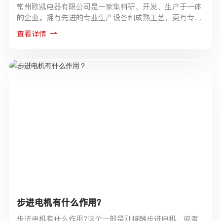
常州欧凯电器有限公司是一家集科研、开发、生产于一体
的企业。拥有先进的专业生产设备和成熟工艺，更有专业
管理和技术人才队伍。公司占地面积40000㎡，建筑面积
查看详情
58000㎡.现有员工1200多人，管理人员190人(其中工程
技术人员58人，品质65人)。公司已取得ISO9001质量体
系认证、ISO14001环境体系认证、ccc认证，VDE认证，
TUV认证和UL认证(E319020)
步进电机有什么作用？
步进电机有什么作用?这个一般是刚接触步进电机，或者